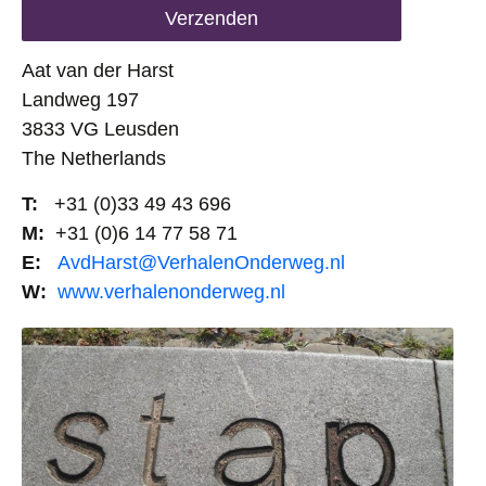
Aat van der Harst
Landweg 197
3833 VG Leusden
The Netherlands
T:
+31 (0)33 49 43 696
M:
+31 (0)6 14 77 58 71
E:
AvdHarst@VerhalenOnderweg.nl
W:
www.verhalenonderweg.nl