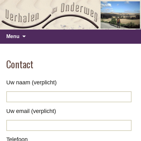
Ga
Menu
naar
de
Contact
inhoud
Uw naam (verplicht)
Uw email (verplicht)
Telefoon